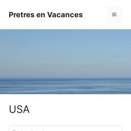
Aller
au
Pretres en Vacances
Menu
contenu
USA